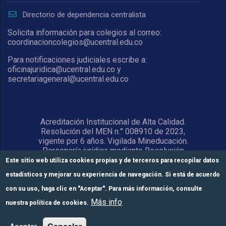
Directorio de dependencia centralista
Solicita información para colegios al correo:
coordinacioncolegios@ucentral.edu.co
Para notificaciones judiciales escribe a:
oficinajuridica@ucentral.edu.co y
secretariageneral@ucentral.edu.co
Acreditación Institucional de Alta Calidad.
Resolución del MEN n.° 008910 de 2023,
vigente por 6 años. Vigilada Mineducación.
Personería jurídica mediante Resolución
1876 del 5 de junio de 1967. Reconocida
Este sitio web utiliza cookies propias y de terceros para recopilar datos
como Universidad por el Ministerio de
estadísticos y mejorar su experiencia de navegación. Si está de acuerdo
Educación Nacional mediante Resolución
15818 del 31 de octubre de 1978.
con su uso, haga clic en "Aceptar". Para más información, consulte
Más info
nuestra política de cookies.
© Universidad Central 2026
Formulario de
Módulos de pago
Inscríbete aquí