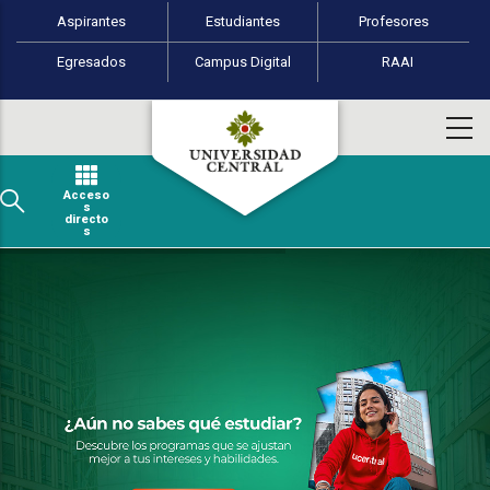
Perfiles de usuario
Pasar al contenido principal
Aspirantes
Estudiantes
Profesores
Egresados
Campus Digital
RAAI
Acceso
s
directo
s